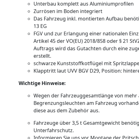
Unterbau komplett aus Aluminiumprofilen
Zurrösen im Boden integriert
Das Fahrzeug inkl. montierten Aufbau benöti
13 EG
FGV und zur Erlangung einer nationalen Ei
Artikel 45 der VO(EU) 2018/858 oder § 21 St
Auftrags wird das Gutachten durch eine zuge
erstellt.
schwarze Kunststoffkotflügel mit Spritzlapp
Klapptritt laut UVV BGV D29, Position: hinte
Wichtige Hinweise:
Wegen der Fahrzeuggesamtlänge von mehr al
Begrenzungsleuchten am Fahrzeug vorhande
diese aus dem Zubehör aus.
Fahrzeuge über 3,5 t Gesamtgewicht benötig
Unterfahrschutz.
Informieren Sie uns vor Montage der Pritsc